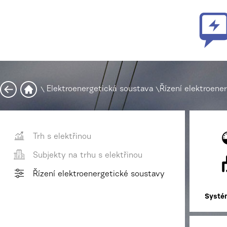
\
Elektroenergetická soustava
\
Řízení elektroene
Trh s elektřinou
Subjekty na trhu s elektřinou
Řízení elektroenergetické soustavy
Systé