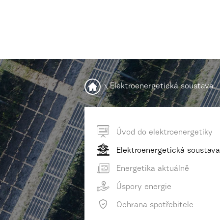
\
Elektroenergetická soustava
Úvod do elektroenergetiky
Elektroenergetická soustava
Energetika aktuálně
Úspory energie
Ochrana spotřebitele