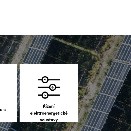
Řízení
u s
elektroenergetické
soustavy