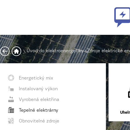
\
Úvod do elektroenergetiky
\
Zdroje elektrické en
Energetický mix
Instalovaný výkon
Vyrobená elektřina
Tepelné elektrárny
Uhel
Obnovitelné zdroje