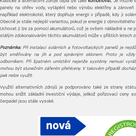
Klasické a alternativní zdroje tepla lze také
kombinovat
. Je možné v
panely na ohřev vody, vytápění nebo výrobu elektřiny a zároveň
například elektrokotel, který doplňuje energii v případě, kdy ji sol
Obecně je stále nejlepší variantou, pokud je energie z obnovitelnéh
Uchovat ji lze za pomocí akumulátorů, což je ovšem nákladné a ne p
stálým zdokonalováním těchto akumulátorů může v příštích letech z
Poznámka:
Při instalaci solárních a fotovoltaických panelů je nejdů
být směřovány na jih a pod správným sklonem. Proto je vždy l
odborníkem. Při špatném umístění nejenže systémy nemusí vyrábě
mohou být slunečním zářením přehlceny. V takovém případě dochází 
pak nelze využít.
Využití alternativních zdrojů je podporováno také ze strany stát
mohou snížit základní investiční výdaje, jelikož pořizovací ceny s
čerpadel jsou stále vysoké.