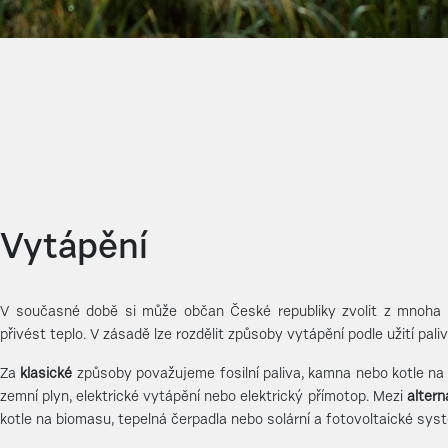
Vytápění
V současné době si může občan České republiky zvolit z mnoha m
přivést teplo. V zásadě lze rozdělit způsoby vytápění podle užití pali
Za
klasické
způsoby považujeme fosilní paliva, kamna nebo kotle na 
zemní plyn, elektrické vytápění nebo elektrický přímotop. Mezi
altern
kotle na biomasu, tepelná čerpadla nebo solární a fotovoltaické sys