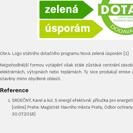
Obr.4. Logo státního dotačního programu Nová zelená úsporám [1]
Nejpohodlnější formou vytápění však stále zůstává centrální zásob
elektrárnách, výtopnách nebo teplárnách. Ty sice produkují emise z
stavěny mimo obydlené oblasti.
Reference
SRDEČNÝ, Karel a kol. S energií efektivně: příručka pro energ
[online] Praha: Magistrát hlavního města Prahy, Odbor ochrany 
30.07.2018]