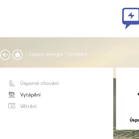
\
Úspory energie
\
Vytápění
Úsporné chování
Vytápění
Větrání
Úspo