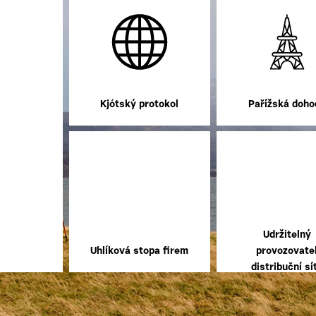
Kjótský protokol
Pařížská doho
Udržitelný
Uhlíková stopa firem
provozovate
distribuční sí